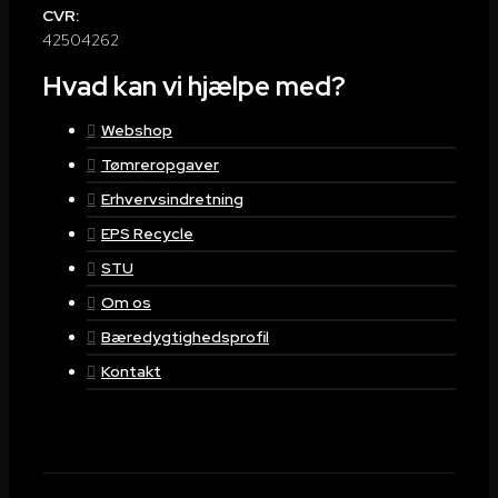
CVR:
42504262
Hvad kan vi hjælpe med?
Webshop
Tømreropgaver
Erhvervsindretning
EPS Recycle
STU
Om os
Bæredygtighedsprofil
Kontakt