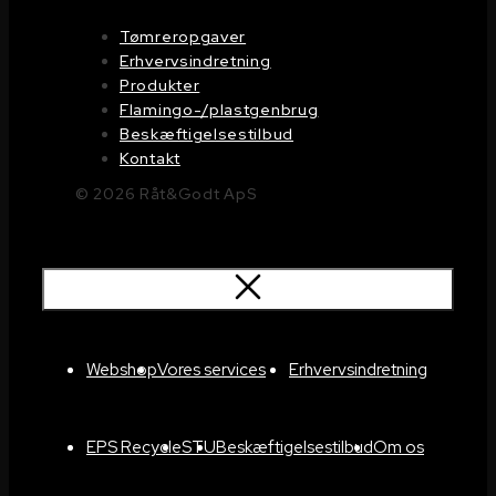
Tømreropgaver
Erhvervsindretning
Produkter
Flamingo-/plastgenbrug
Beskæftigelsestilbud
Kontakt
© 2026 Råt&Godt ApS
Webshop
Vores services
Erhvervsindretning
EPS Recycle
STU
Beskæftigelsestilbud
Om os