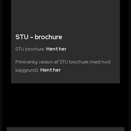
STU – brochure
STU brochure:
Hent her
.
Printvenlig version af STU brochure (med hvid
baggrund):
Hent her
.