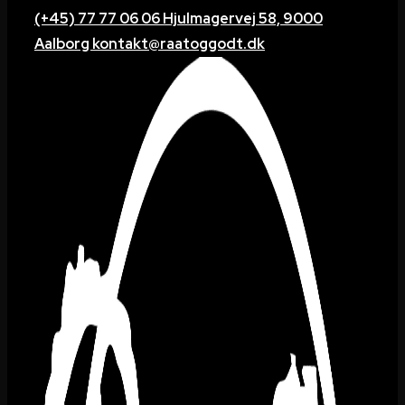
(+45) 77 77 06 06
Hjulmagervej 58, 9000
Aalborg
kontakt@raatoggodt.dk