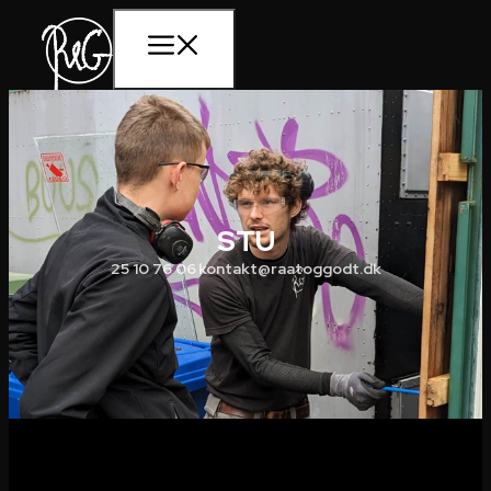
STU
25 10 76 06
kontakt@raatoggodt.dk